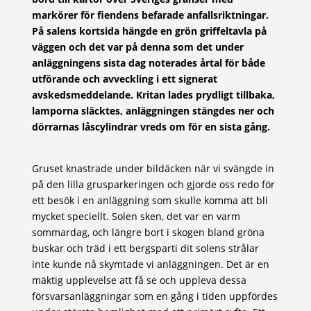
markörer för fiendens befarade anfallsriktningar.
På salens kortsida hängde en grön griffeltavla på
väggen och det var på denna som det under
anläggningens sista dag noterades årtal för både
utförande och avveckling i ett signerat
avskedsmeddelande. Kritan lades prydligt tillbaka,
lamporna släcktes, anläggningen stängdes ner och
dörrarnas låscylindrar vreds om för en sista gång.
Gruset knastrade under bildäcken när vi svängde in
på den lilla grusparkeringen och gjorde oss redo för
ett besök i en anläggning som skulle komma att bli
mycket speciellt. Solen sken, det var en varm
sommardag, och längre bort i skogen bland gröna
buskar och träd i ett bergsparti dit solens strålar
inte kunde nå skymtade vi anläggningen. Det är en
mäktig upplevelse att få se och uppleva dessa
försvarsanläggningar som en gång i tiden uppfördes