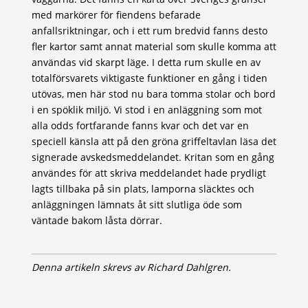
med markörer för fiendens befarade
anfallsriktningar, och i ett rum bredvid fanns desto
fler kartor samt annat material som skulle komma att
användas vid skarpt läge. I detta rum skulle en av
totalförsvarets viktigaste funktioner en gång i tiden
utövas, men här stod nu bara tomma stolar och bord
i en spöklik miljö. Vi stod i en anläggning som mot
alla odds fortfarande fanns kvar och det var en
speciell känsla att på den gröna griffeltavlan läsa det
signerade avskedsmeddelandet. Kritan som en gång
användes för att skriva meddelandet hade prydligt
lagts tillbaka på sin plats, lamporna släcktes och
anläggningen lämnats åt sitt slutliga öde som
väntade bakom låsta dörrar.
Denna artikeln skrevs av Richard Dahlgren.