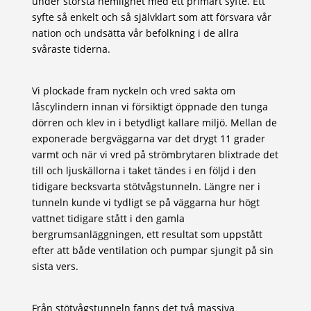
under största hemlighet med ett primärt syfte. Ett
syfte så enkelt och så självklart som att försvara vår
nation och undsätta vår befolkning i de allra
svåraste tiderna.
Vi plockade fram nyckeln och vred sakta om
låscylindern innan vi försiktigt öppnade den tunga
dörren och klev in i betydligt kallare miljö. Mellan de
exponerade bergväggarna var det drygt 11 grader
varmt och när vi vred på strömbrytaren blixtrade det
till och ljuskällorna i taket tändes i en följd i den
tidigare becksvarta stötvågstunneln. Längre ner i
tunneln kunde vi tydligt se på väggarna hur högt
vattnet tidigare stått i den gamla
bergrumsanläggningen, ett resultat som uppstått
efter att både ventilation och pumpar sjungit på sin
sista vers.
Från stötvågstunneln fanns det två massiva