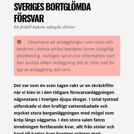
SVERIGES BORTGLÖMDA
FÖRSVAR
Ett förfall bakom stängda dörrar
Observera att anläggningen som visas och
beskrivs i denna artikel besöktes innan slutgiltig
plombering. Vänligen sprid inte information som
kan avslöja vilken anläggning det är, eller vad för
typ av anläggning det varit.
Det var som en scen tagen rakt ur en skräckfilm
när vi klev in i den tidigare försvarsanläggningen
någonstans i Sveriges djupa skogar. I total tystnad
utforskade vi den kraftigt vattenskadade och
mycket stora berganläggningen med mögel som
kröp längs väggarna. I den stora salen fanns
inredningen fortfarande kvar, allt från stolar och
bord till kartor över Sveriges gränser med