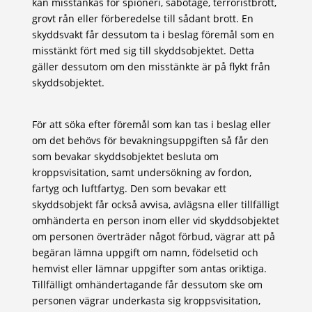
kan misstänkas för spioneri, sabotage, terroristbrott,
grovt rån eller förberedelse till sådant brott. En
skyddsvakt får dessutom ta i beslag föremål som en
misstänkt fört med sig till skyddsobjektet. Detta
gäller dessutom om den misstänkte är på flykt från
skyddsobjektet.
För att söka efter föremål som kan tas i beslag eller
om det behövs för bevakningsuppgiften så får den
som bevakar skyddsobjektet besluta om
kroppsvisitation, samt undersökning av fordon,
fartyg och luftfartyg. Den som bevakar ett
skyddsobjekt får också avvisa, avlägsna eller tillfälligt
omhänderta en person inom eller vid skyddsobjektet
om personen överträder något förbud, vägrar att på
begäran lämna uppgift om namn, födelsetid och
hemvist eller lämnar uppgifter som antas oriktiga.
Tillfälligt omhändertagande får dessutom ske om
personen vägrar underkasta sig kroppsvisitation,