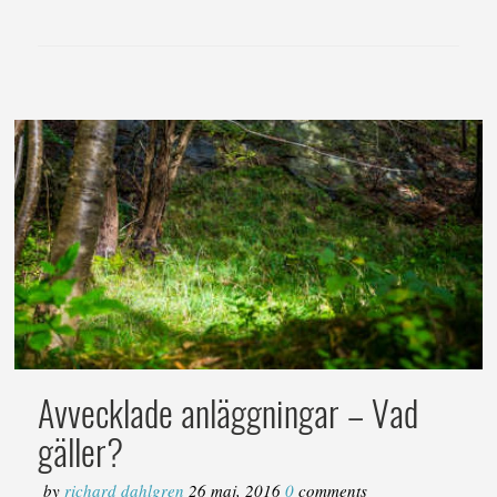
Avvecklade anläggningar – Vad
gäller?
by
richard dahlgren
26 maj, 2016
0
comments