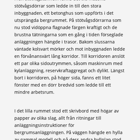
stötvågsdörrar som ledde in till den stora
inbyggnaden, ett betonghus som uppförts i det
utsprängda bergrummet. På stötvågsdörrarna som
nu stod vidöppna flagnade färgen kraftigt och de
brustna tätningarna som en gång i tiden förseglade
anläggningen hängde i trasor. Bakom slussarna
väntade kolsvart mörker och mot inbyggnaden ledde
en förvånansvärt lång korridor. Till korridoren anslöt
ett par olika sidoutrymmen, såsom maskinrum med
kylanläggning, reservkraftaggregat och dylikt. Längst
bort i korridoren, på höger sida, fanns ett litet
fönster med en dörr bredvid som ledde till ett
mindre arbetsrum.
I det lilla rummet stod ett skrivbord med högar av
papper av olika slag, allt från ritningar till
anläggningsinstruktioner för
bergrumsanläggningen. På väggen hängde en hylla
av gammal modell och på dess andra hyllplan stod