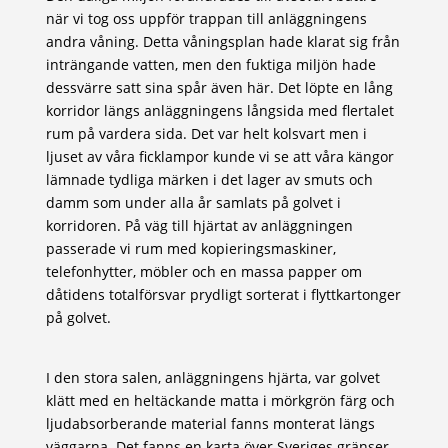
när vi tog oss uppför trappan till anläggningens
andra våning. Detta våningsplan hade klarat sig från
inträngande vatten, men den fuktiga miljön hade
dessvärre satt sina spår även här. Det löpte en lång
korridor längs anläggningens långsida med flertalet
rum på vardera sida. Det var helt kolsvart men i
ljuset av våra ficklampor kunde vi se att våra kängor
lämnade tydliga märken i det lager av smuts och
damm som under alla år samlats på golvet i
korridoren. På väg till hjärtat av anläggningen
passerade vi rum med kopieringsmaskiner,
telefonhytter, möbler och en massa papper om
dåtidens totalförsvar prydligt sorterat i flyttkartonger
på golvet.
I den stora salen, anläggningens hjärta, var golvet
klätt med en heltäckande matta i mörkgrön färg och
ljudabsorberande material fanns monterat längs
väggarna. Det fanns en karta över Sveriges gränser