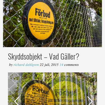
Skyddsobjekt – Vad Gäller?
by
richard dahlgren
22 juli, 2015
14
comments