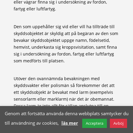
eller vägrar finna sig i undersökning av fordon,
fartyg eller luftfartyg.
Den som uppehåller sig vid eller vill ha tillträde till
skyddsobjektet är skyldig att på begäran av den som
bevakar skyddsobjektet uppge namn, födelsetid,
hemvist, underkasta sig kroppsvisitation, samt finna
sig i undersökning av fordon, fartyg eller luftfartyg
som medförts till platsen.
Utöver den ovannämnda bevakningen med
skyddsvakter eller polismän så förekommer det att
ett skyddsobjekt är bevakat med larm (exempelvis
sensorlarm eller marklarm) när det är obemannat.
Dessa larm är inte allt för sällan anslutna till en
central i närheten, vilket betyder att polismän eller
Genom att fortsätta använda denna webbplats samtycker du
skyddsvakter kan vara på plats inom ett par minuter.
till användning av cookies,
läs mer
Acceptera
Avböj
Utöver detta så förekommer även bildbevakning.