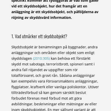
specifikt kommer att tydliggöras är vad som gäller
vid ett skyddsobjekt, hur det framgår att en
anläggning är ett skyddsobjekt, och påföljderna av
röjning av skyddsvärd information.
1. Vad utmärker ett skyddsobjekt?
Skyddsobjekt är benämningen på byggnader, andra
anläggningar och områden eller objekt som enligt
skyddslagen
(2010:305)
kan behöva ett förstärkt
skydd mot sabotage, terroristbrott, spioneri samt i
andra fall röjandet av uppgifter som rör
totalförsvaret, och grovt rån. Sådana anläggningar
kan exempelvis vara Försvarsmaktens anläggningar,
flygplatser, kraftverk eller vanliga poliskontor. Utöver
tillträdesförbud så kan genom särskilt beslut
förbudet förenas med förbud mot att göra
avbildningar, beskrivningar eller mätningar av eller
inom skyddsobjektet. En mer sällsynt variant är att