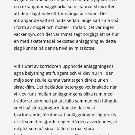
en rektangulär väggklocka som stannat strax efter
att den slagit halv ett för många år sedan. Det
inträngande vattnet hade sedan länge satt sina spår
i form av mögel och möbler i förfall. Det var ingen
vacker syn, och det var minst sagt sorgligt att se hur
en med skattemedel bekostad anläggning av detta
slag kunnat nå denna nivå av misskötsel.
Vid slutet av korridoren upphörde anläggningens
egna belysning att fungera och vi klev nu in i den
miljö som skulle kunna varit tagen direkt ur en
skräckfilm. Det beklädda betonggolvet knakade när
vi klev runt mellan anläggningens olika rum med
trädörrar som höll på att falla samman och hängde
snett på sina gångjärn. Kanske det mest
fascinerande, förutom att anläggningen såg precis
ut så som den gjorde dagen då den avvecklades, är
möglet som på sina ställen format stora