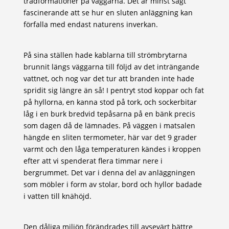
trädformationer på väggarna. Det är minst sagt
fascinerande att se hur en sluten anläggning kan
förfalla med endast naturens inverkan.
På sina ställen hade kablarna till strömbrytarna
brunnit längs väggarna till följd av det inträngande
vattnet, och nog var det tur att branden inte hade
spridit sig längre än så! I pentryt stod koppar och fat
på hyllorna, en kanna stod på tork, och sockerbitar
låg i en burk bredvid tepåsarna på en bänk precis
som dagen då de lämnades. På väggen i matsalen
hängde en sliten termometer, här var det 9 grader
varmt och den låga temperaturen kändes i kroppen
efter att vi spenderat flera timmar nere i
bergrummet. Det var i denna del av anläggningen
som möbler i form av stolar, bord och hyllor badade
i vatten till knähöjd.
Den dåliga miljön förändrades till avsevärt bättre