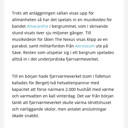
Trots att anläggningen sällan visas upp för
allmänheten så har det spelats in en musikvideo för
bandet
Amaranthe
i bergrummet, som i skrivande
stund visats över sju miljoner gånger. Till
musikvideon för låten The Nexus visas klipp av en
parabol, samt militärfordon från
Aeroseum
ute på
Säve. Resten som utspelar sig i ett bergrum spelades
alltså in i det underjordiska fjärrvärmeverket.
Till en början hade fjärrvärmeverket (som i folkmun
kallades för Berget) två hetvattenpannor med
kapacitet att förse närmare 2.000 hushåll med värme
och varmvatten en kall vinterdag. Det var från början
tänkt att fjärrvärmeverket skulle värma Idrottshuset
och närliggande skolor, men antalet anslutningar
ökade snabbt.