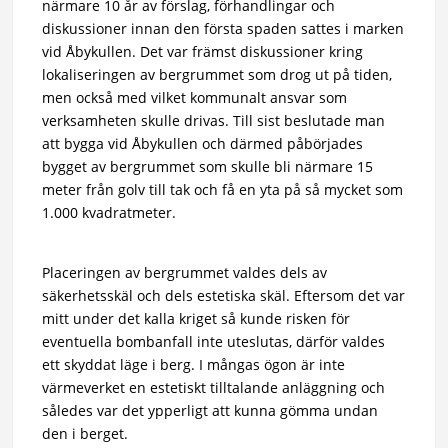
närmare 10 år av förslag, förhandlingar och
diskussioner innan den första spaden sattes i marken
vid Åbykullen. Det var främst diskussioner kring
lokaliseringen av bergrummet som drog ut på tiden,
men också med vilket kommunalt ansvar som
verksamheten skulle drivas. Till sist beslutade man
att bygga vid Åbykullen och därmed påbörjades
bygget av bergrummet som skulle bli närmare 15
meter från golv till tak och få en yta på så mycket som
1.000 kvadratmeter.
Placeringen av bergrummet valdes dels av
säkerhetsskäl och dels estetiska skäl. Eftersom det var
mitt under det kalla kriget så kunde risken för
eventuella bombanfall inte uteslutas, därför valdes
ett skyddat läge i berg. I mångas ögon är inte
värmeverket en estetiskt tilltalande anläggning och
således var det ypperligt att kunna gömma undan
den i berget.