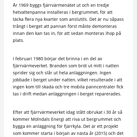
År 1969 byggs fjärrvärmenätet ut och en tredje
hetvattenpanna installeras i bergrummet, för att
täcka flera nya kvarter som anslutits. Det är nu såpass
trångt i berget att pannan först måste demonteras
innan den kan tas in, för att sedan monteras ihop på
plats.
I februari 1980 börjar det brinna i en del av
fjärrvärmeverket. Branden som bröt ut mitt i natten
sprider sig och slår ut hela anläggningen. Ingen
jobbade i berget under natten, vilket resulterade i att
ingen kom till skada och tre mobila panncentraler fick
tas i drift medan anläggningen i berget reparerades.
Efter att fjärrvärmeverket idag stått obrukat i 30 år så
kommer Mölndals Energi att riva ut bergrummet och
bygga en anläggning för fjärrkyla. Det är ett projekt
som kommer starta i början av nästa år (2015) och det