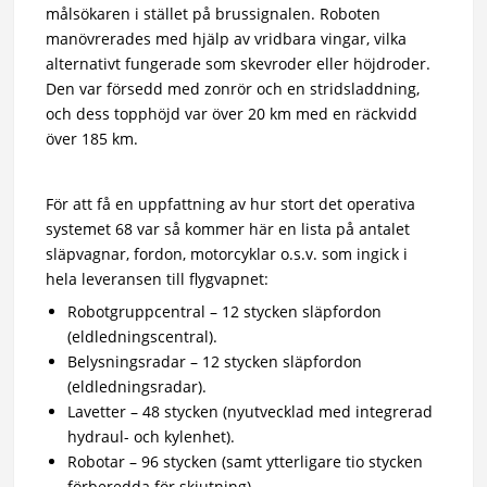
målsökaren i stället på brussignalen. Roboten
manövrerades med hjälp av vridbara vingar, vilka
alternativt fungerade som skevroder eller höjdroder.
Den var försedd med zonrör och en stridsladdning,
och dess topphöjd var över 20 km med en räckvidd
över 185 km.
För att få en uppfattning av hur stort det operativa
systemet 68 var så kommer här en lista på antalet
släpvagnar, fordon, motorcyklar o.s.v. som ingick i
hela leveransen till flygvapnet:
Robotgruppcentral – 12 stycken släpfordon
(eldledningscentral).
Belysningsradar – 12 stycken släpfordon
(eldledningsradar).
Lavetter – 48 stycken (nyutvecklad med integrerad
hydraul- och kylenhet).
Robotar – 96 stycken (samt ytterligare tio stycken
förberedda för skjutning).