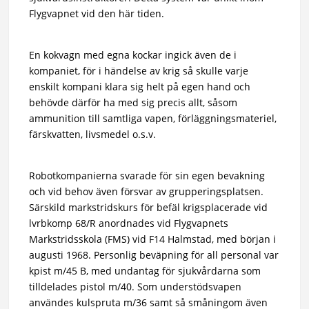
Flygvapnet vid den här tiden.
En kokvagn med egna kockar ingick även de i
kompaniet, för i händelse av krig så skulle varje
enskilt kompani klara sig helt på egen hand och
behövde därför ha med sig precis allt, såsom
ammunition till samtliga vapen, förläggningsmateriel,
färskvatten, livsmedel o.s.v.
Robotkompanierna svarade för sin egen bevakning
och vid behov även försvar av grupperingsplatsen.
Särskild markstridskurs för befäl krigsplacerade vid
lvrbkomp 68/R anordnades vid Flygvapnets
Markstridsskola (FMS) vid F14 Halmstad, med början i
augusti 1968. Personlig beväpning för all personal var
kpist m/45 B, med undantag för sjukvårdarna som
tilldelades pistol m/40. Som understödsvapen
användes kulspruta m/36 samt så småningom även