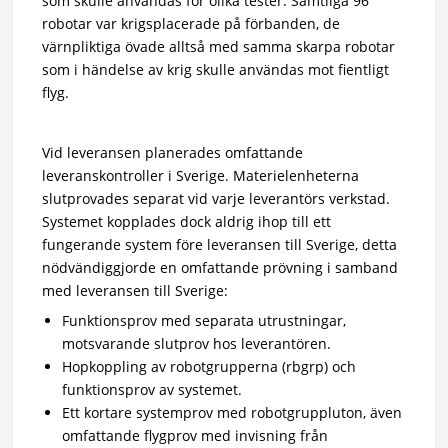
som skulle användas för olika tester. Samtliga 96
robotar var krigsplacerade på förbanden, de
värnpliktiga övade alltså med samma skarpa robotar
som i händelse av krig skulle användas mot fientligt
flyg.
Vid leveransen planerades omfattande
leveranskontroller i Sverige. Materielenheterna
slutprovades separat vid varje leverantörs verkstad.
Systemet kopplades dock aldrig ihop till ett
fungerande system före leveransen till Sverige, detta
nödvändiggjorde en omfattande prövning i samband
med leveransen till Sverige:
Funktionsprov med separata utrustningar,
motsvarande slutprov hos leverantören.
Hopkoppling av robotgrupperna (rbgrp) och
funktionsprov av systemet.
Ett kortare systemprov med robotgruppluton, även
omfattande flygprov med invisning från