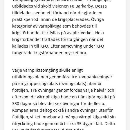
utbildades vid skoldivisionen F8 Barkarby. Dessa
tilldelades sedan ett förband där de gjorde en
praktikperiod innan de krigsplacerades. Övriga
kategorier av värnpliktiga som behövdes till
krigsförbandet fick fyllas på av pliktverket. Hela
krigsförbandet träffades första gången när det
kallades in till KFÖ. Efter samövning under KFÖ
fungerade krigsförbanden mycket bra.
Varje värnpliktsomgång skulle enligt
utbildningsplanen genomföra tre kompaniövningar
på en grupperingsplats (övningsplats) utanför
flottiljen. Tre övningar genomfördes varje halvår och
eftersom de värnpliktiga hade en tjänstgöringstid på
330 dagar så blev det sex övningar för de flesta.
Kompanierna deltog också i andra övningar utanför
flottiljen, vilket innebar att många värnpliktiga vid sin
utryckning hade genomfört cirka 35 dygn i fält. Detta