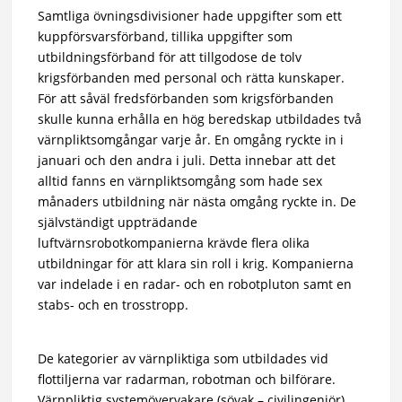
Samtliga övningsdivisioner hade uppgifter som ett
kuppförsvarsförband, tillika uppgifter som
utbildningsförband för att tillgodose de tolv
krigsförbanden med personal och rätta kunskaper.
För att såväl fredsförbanden som krigsförbanden
skulle kunna erhålla en hög beredskap utbildades två
värnpliktsomgångar varje år. En omgång ryckte in i
januari och den andra i juli. Detta innebar att det
alltid fanns en värnpliktsomgång som hade sex
månaders utbildning när nästa omgång ryckte in. De
självständigt uppträdande
luftvärnsrobotkompanierna krävde flera olika
utbildningar för att klara sin roll i krig. Kompanierna
var indelade i en radar- och en robotpluton samt en
stabs- och en trosstropp.
De kategorier av värnpliktiga som utbildades vid
flottiljerna var radarman, robotman och bilförare.
Värnpliktig systemövervakare (sövak – civilingenjör)