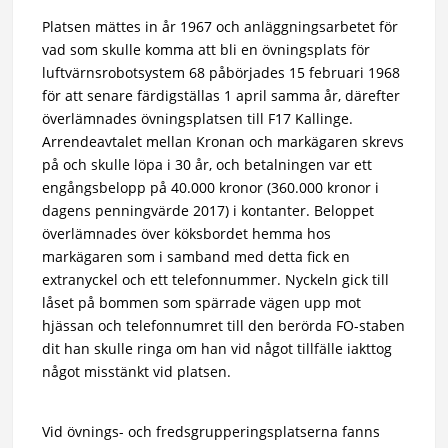
Platsen mättes in år 1967 och anläggningsarbetet för
vad som skulle komma att bli en övningsplats för
luftvärnsrobotsystem 68 påbörjades 15 februari 1968
för att senare färdigställas 1 april samma år, därefter
överlämnades övningsplatsen till F17 Kallinge.
Arrendeavtalet mellan Kronan och markägaren skrevs
på och skulle löpa i 30 år, och betalningen var ett
engångsbelopp på 40.000 kronor (360.000 kronor i
dagens penningvärde 2017) i kontanter. Beloppet
överlämnades över köksbordet hemma hos
markägaren som i samband med detta fick en
extranyckel och ett telefonnummer. Nyckeln gick till
låset på bommen som spärrade vägen upp mot
hjässan och telefonnumret till den berörda FO-staben
dit han skulle ringa om han vid något tillfälle iakttog
något misstänkt vid platsen.
Vid övnings- och fredsgrupperingsplatserna fanns