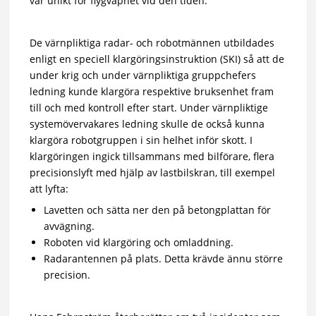
var unikt för flygvapnet vid den tiden.
De värnpliktiga radar- och robotmännen utbildades
enligt en speciell klargöringsinstruktion (SKI) så att de
under krig och under värnpliktiga gruppchefers
ledning kunde klargöra respektive bruksenhet fram
till och med kontroll efter start. Under värnpliktige
systemövervakares ledning skulle de också kunna
klargöra robotgruppen i sin helhet inför skott. I
klargöringen ingick tillsammans med bilförare, flera
precisionslyft med hjälp av lastbilskran, till exempel
att lyfta:
Lavetten och sätta ner den på betongplattan för
avvägning.
Roboten vid klargöring och omladdning.
Radarantennen på plats. Detta krävde ännu större
precision.