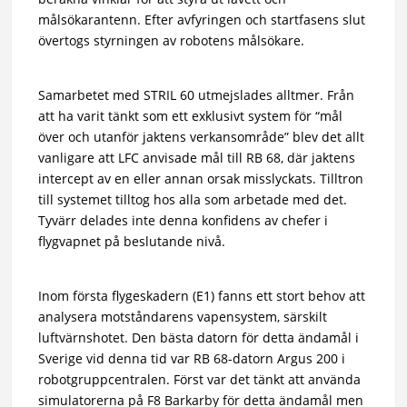
målsökarantenn. Efter avfyringen och startfasens slut
övertogs styrningen av robotens målsökare.
Samarbetet med STRIL 60 utmejslades alltmer. Från
att ha varit tänkt som ett exklusivt system för “mål
över och utanför jaktens verkansområde” blev det allt
vanligare att LFC anvisade mål till RB 68, där jaktens
intercept av en eller annan orsak misslyckats. Tilltron
till systemet tilltog hos alla som arbetade med det.
Tyvärr delades inte denna konfidens av chefer i
flygvapnet på beslutande nivå.
Inom första flygeskadern (E1) fanns ett stort behov att
analysera motståndarens vapensystem, särskilt
luftvärnshotet. Den bästa datorn för detta ändamål i
Sverige vid denna tid var RB 68-datorn Argus 200 i
robotgruppcentralen. Först var det tänkt att använda
simulatorerna på F8 Barkarby för detta ändamål men