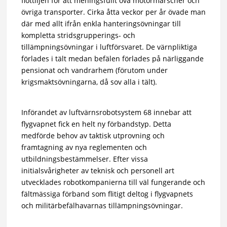
flottiljen för att meningsfullt öva motormarscher och
övriga transporter. Cirka åtta veckor per år övade man
där med allt ifrån enkla hanteringsövningar till
kompletta stridsgrupperings- och
tillämpningsövningar i luftförsvaret. De värnpliktiga
förlades i tält medan befälen förlades på närliggande
pensionat och vandrarhem (förutom under
krigsmaktsövningarna, då sov alla i tält).
Införandet av luftvärnsrobotsystem 68 innebar att
flygvapnet fick en helt ny förbandstyp. Detta
medförde behov av taktisk utprovning och
framtagning av nya reglementen och
utbildningsbestämmelser. Efter vissa
initialsvårigheter av teknisk och personell art
utvecklades robotkompanierna till väl fungerande och
fältmässiga förband som flitigt deltog i flygvapnets
och militärbefälhavarnas tillämpningsövningar.