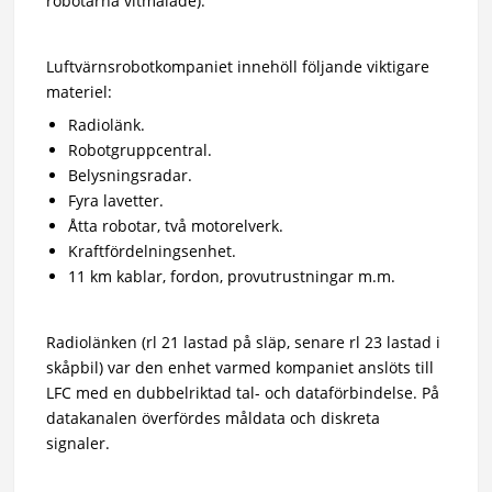
robotarna vitmålade).
Luftvärnsrobotkompaniet innehöll följande viktigare
materiel:
Radiolänk.
Robotgruppcentral.
Belysningsradar.
Fyra lavetter.
Åtta robotar, två motorelverk.
Kraftfördelningsenhet.
11 km kablar, fordon, provutrustningar m.m.
Radiolänken (rl 21 lastad på släp, senare rl 23 lastad i
skåpbil) var den enhet varmed kompaniet anslöts till
LFC med en dubbelriktad tal- och dataförbindelse. På
datakanalen överfördes måldata och diskreta
signaler.