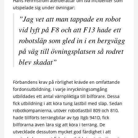
Hans Fehrnström återberättar om två incidenter som
utspelade sig under övningar:
”Jag vet att man tappade en robot
vid lyft på F8 och att F13 hade ett
robotsläp som gled in i en bergvägg
på väg till övningsplatsen så rodret
blev skadat”
Förbandens krav på rörlighet krävde en omfattande
fordonsutbildning. I varje inryckningsomgång
utbildades ett antal värnpliktiga till bilförare. Dessa
fick utbildning i att köra tung lastbil med släp. Sedan
robotkompanierna, utöver robotlastbil 809 och 810,
hade tillförts terrängbilar av typ ltgb 941D, fick
bilförarna även lära sig att köra i terräng. De
utvecklade dessutom mycket god färdighet i att