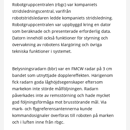
Robotgruppcentralen (rbgc) var kompaniets
stridsledningscentral, varifrån
robotstridsledaren ledde kompaniets stridsledning.
Robotgruppcentralen var uppbyggd kring en dator
som beräknade och presenterade erforderlig data.
Datorn innehöll också funktioner för styrning och
övervakning av robotens klargöring och övriga
tekniska funktioner i systemet.
Belysningsradarn (bbr) var en FMCW radar på 3 cm
bandet som utnyttjade dopplereffekten. Härigenom
fick radarn goda låghöjdsegenskaper eftersom
markekon inte störde målföljningen. Radarn
påverkades inte av remsstörning och hade mycket
god följningsförmåga mot brusstörande mål. Via
mark- och flygreferensantennerna kunde
kommandosignaler överföras till roboten på marken
och i luften inne från rbgc.