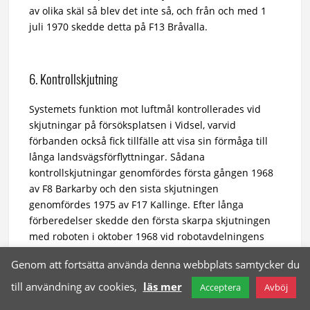
av olika skäl så blev det inte så, och från och med 1
juli 1970 skedde detta på F13 Bråvalla.
6. Kontrollskjutning
Systemets funktion mot luftmål kontrollerades vid
skjutningar på försöksplatsen i Vidsel, varvid
förbanden också fick tillfälle att visa sin förmåga till
långa landsvägsförflyttningar. Sådana
kontrollskjutningar genomfördes första gången 1968
av F8 Barkarby och den sista skjutningen
genomfördes 1975 av F17 Kallinge. Efter långa
förberedelser skedde den första skarpa skjutningen
med roboten i oktober 1968 vid robotavdelningens
försöksplats i Vidsel, Lappland. Dåligt väder och
Genom att fortsätta använda denna webbplats samtycker du
materielproblem försenade programmet och först
efter cirka en månad på plats gick det första skottet.
till användning av cookies,
läs mer
Acceptera
Avböj
Resultatet blev en perfekt träff på målet, en målrobot