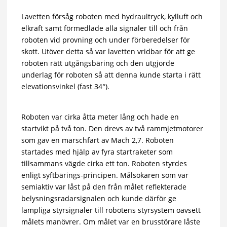
Lavetten försåg roboten med hydraultryck, kylluft och
elkraft samt förmedlade alla signaler till och från
roboten vid provning och under förberedelser för
skott. Utöver detta så var lavetten vridbar för att ge
roboten rätt utgångsbäring och den utgjorde
underlag för roboten så att denna kunde starta i rätt
elevationsvinkel (fast 34°).
Roboten var cirka åtta meter lång och hade en
startvikt på två ton. Den drevs av två rammjetmotorer
som gav en marschfart av Mach 2,7. Roboten
startades med hjälp av fyra startraketer som
tillsammans vägde cirka ett ton. Roboten styrdes
enligt syftbärings-principen. Målsökaren som var
semiaktiv var låst på den från målet reflekterade
belysningsradarsignalen och kunde därför ge
lämpliga styrsignaler till robotens styrsystem oavsett
målets manövrer. Om målet var en brusstörare låste