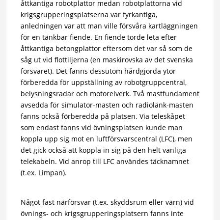
åttkantiga robotplattor medan robotplattorna vid
krigsgrupperingsplatserna var fyrkantiga,
anledningen var att man ville försvåra kartläggningen
för en tänkbar fiende. En fiende torde leta efter
åttkantiga betongplattor eftersom det var så som de
såg ut vid flottiljerna (en maskirovska av det svenska
försvaret). Det fanns dessutom hårdgjorda ytor
förberedda för uppställning av robotgruppcentral,
belysningsradar och motorelverk. Två mastfundament
avsedda för simulator-masten och radiolänk-masten
fanns också förberedda på platsen. Via teleskåpet
som endast fanns vid övningsplatsen kunde man
koppla upp sig mot en luftförsvarscentral (LFC), men
det gick också att koppla in sig på den helt vanliga
telekabeln. Vid anrop till LFC användes täcknamnet
(t.ex. Limpan).
Något fast närförsvar (t.ex. skyddsrum eller värn) vid
övnings- och krigsgrupperingsplatsern fanns inte