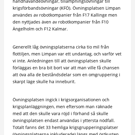
handhavandeövningar, tillämpningsövningar till
krigsförbandsövningar (KFÖ). Övningsplatsen Limpan
användes av robotkompanier från F17 Kallinge men
den nyttjades även av robotkompanier från F10
Ängelholm och F12 Kalmar.
Generellt låg övningsplatserna cirka tio mil från
flottiljen, men Limpan var ett undantag, och varför vet
vi inte. Anledningen till att övningsplatsen skulle
förläggas en bra bit bort var att man ville få chansen
att öva alla de beståndsdelar som en omgruppering i
skarpt läge skulle ha inneburit.
Övningsplatsen ingick i krigsorganisationen och
krigsplanläggningen, men eftersom man räknade
med att den skulle vara röjd i förhand så skulle
övningsplatsen endast användas i yttersta nödfall.
Totalt fanns det 33 hemliga krigsgrupperingsplatser
(övningsplatserna inkluderade) längs med östkusten,