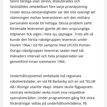
fanns färdiga utan skrevs, diskuterades och
fastställdes omedelbart före varje provskjutning.
Under dessa omständigheter var det inte ovanligt att
stämningen mellan leverantören och den militära
personalen kunde bli hetsiga. Dessa problem samt
försenade leveranser gjorde att den ursprungliga
tidplanen fick utges i hela sju upplagor. Trots allt så
kunde den första robotgruppen levereras under
hösten 1964, i tid för samprov med LFC/O5 Puman.
Övriga robotgrupper levereras sedan med två
månaders intervall och hela provperioden var
genomförd innan sommaren 1966.
Underhållssystemet omfattade två regionala
robotverkstäder, en vid F8 Barkarby och en vid TELUB
AB i Risinge utanför Växjö. Vidare skulle flygvapnets
centrala verkstäder verka inom sina respektive
specialområden. Under programmets gång fick stora
förändringar vidtas på underhållsområdena. På