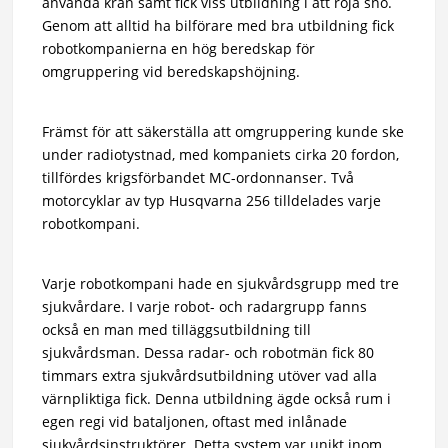
använda kran samt fick viss utbildning i att röja snö.
Genom att alltid ha bilförare med bra utbildning fick
robotkompanierna en hög beredskap för
omgruppering vid beredskapshöjning.
Främst för att säkerställa att omgruppering kunde ske
under radiotystnad, med kompaniets cirka 20 fordon,
tillfördes krigsförbandet MC-ordonnanser. Två
motorcyklar av typ Husqvarna 256 tilldelades varje
robotkompani.
Varje robotkompani hade en sjukvårdsgrupp med tre
sjukvårdare. I varje robot- och radargrupp fanns
också en man med tilläggsutbildning till
sjukvårdsman. Dessa radar- och robotmän fick 80
timmars extra sjukvårdsutbildning utöver vad alla
värnpliktiga fick. Denna utbildning ägde också rum i
egen regi vid bataljonen, oftast med inlånade
sjukvårdsinstruktörer. Detta system var unikt inom