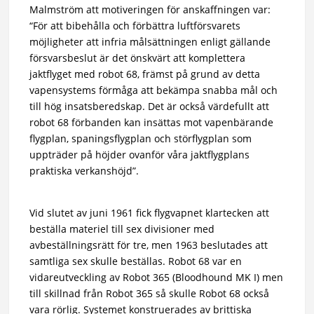
Malmström att motiveringen för anskaffningen var:
“För att bibehålla och förbättra luftförsvarets
möjligheter att infria målsättningen enligt gällande
försvarsbeslut är det önskvärt att komplettera
jaktflyget med robot 68, främst på grund av detta
vapensystems förmåga att bekämpa snabba mål och
till hög insatsberedskap. Det är också värdefullt att
robot 68 förbanden kan insättas mot vapenbärande
flygplan, spaningsflygplan och störflygplan som
uppträder på höjder ovanför våra jaktflygplans
praktiska verkanshöjd”.
Vid slutet av juni 1961 fick flygvapnet klartecken att
beställa materiel till sex divisioner med
avbeställningsrätt för tre, men 1963 beslutades att
samtliga sex skulle beställas. Robot 68 var en
vidareutveckling av Robot 365 (Bloodhound MK I) men
till skillnad från Robot 365 så skulle Robot 68 också
vara rörlig. Systemet konstruerades av brittiska