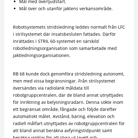
Mål med överljudsfart.
Mål över och utanför jaktens verkansområde.
Robotsystemets stridsledning leddes normalt från LFC
i strilsystemet där insatsbesluten fattades. Därför
inrättades i STRIL 60-systemet en särskild
robotledningsorganisation som samarbetade med
jaktledningsorganisationen.
RB 68 kunde dock genomföra stridsledning autonomt,
men med vissa begränsningar. Från strilsystemet
översändes via radiolänk måldata till
robotgruppcentralen, där de bland annat utnyttjades
för inriktning av belysningsradarn. Denna sökte inom
ett begränsat område, fångade och följde därefter
automatiskt målet. Avstånd, bäring, elevation och
radiell målfart utnyttjades av robotgruppcentralen för
att bland annat beräkna avfyringstidpunkt samt
beräkna vinklar för att styra ut lavett och