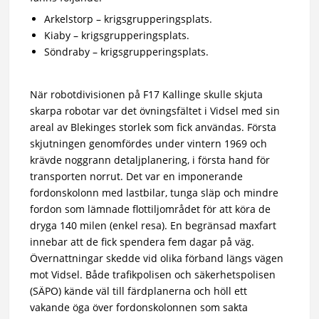
Arkelstorp – krigsgrupperingsplats.
Kiaby – krigsgrupperingsplats.
Söndraby – krigsgrupperingsplats.
När robotdivisionen på F17 Kallinge skulle skjuta
skarpa robotar var det övningsfältet i Vidsel med sin
areal av Blekinges storlek som fick användas. Första
skjutningen genomfördes under vintern 1969 och
krävde noggrann detaljplanering, i första hand för
transporten norrut. Det var en imponerande
fordonskolonn med lastbilar, tunga släp och mindre
fordon som lämnade flottiljområdet för att köra de
dryga 140 milen (enkel resa). En begränsad maxfart
innebar att de fick spendera fem dagar på väg.
Övernattningar skedde vid olika förband längs vägen
mot Vidsel. Både trafikpolisen och säkerhetspolisen
(SÄPO) kände väl till färdplanerna och höll ett
vakande öga över fordonskolonnen som sakta