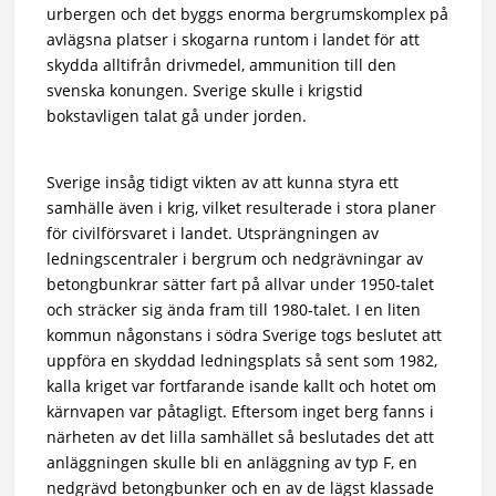
urbergen och det byggs enorma bergrumskomplex på
avlägsna platser i skogarna runtom i landet för att
skydda alltifrån drivmedel, ammunition till den
svenska konungen. Sverige skulle i krigstid
bokstavligen talat gå under jorden.
Sverige insåg tidigt vikten av att kunna styra ett
samhälle även i krig, vilket resulterade i stora planer
för civilförsvaret i landet. Utsprängningen av
ledningscentraler i bergrum och nedgrävningar av
betongbunkrar sätter fart på allvar under 1950-talet
och sträcker sig ända fram till 1980-talet.
I en liten
kommun någonstans i södra Sverige togs beslutet att
uppföra en skyddad ledningsplats så sent som 1982,
kalla kriget var fortfarande isande kallt och hotet om
kärnvapen var påtagligt. Eftersom inget berg fanns i
närheten av det lilla samhället så beslutades det att
anläggningen skulle bli en anläggning av typ F, en
nedgrävd betongbunker och en av de lägst klassade