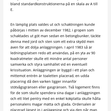
bland standardkonstruktionerna på en skala av A till
E.
En lämplig plats valdes ut och schaktningen kunde
påbörjas i mitten av december 1982, i gropen som
schaktades ut göt man sedan en betongbunker, täckte
denna med jord och sten som ett extra skydd men
även för att dölja anläggningen. I april 1983 så är
ledningsplatsen redo att användas, på en yta av 90
kvadratmeter skulle ett mindre antal personer
samverka och styra samhället vid en eventuell
krissituation. Anläggningen är byggd i ett plan och
mittemot entrén är toaletten placerad, en udda
placering då den varken ligger innanför
stötvågsgränsen eller gasgränsen. Två logement finns
för de som skulle spendera sina dagar i anläggningen
och ett litet pentry med en enkel kokplatta skulle hålla
personalens magar mätta och glada. Ordersalen är
placerad längst in i anläggning och via den når man