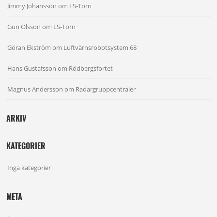
Jimmy Johansson
om
LS-Torn
Gun Olsson
om
LS-Torn
Göran Ekström
om
Luftvärnsrobotsystem 68
Hans Gustafsson
om
Rödbergsfortet
Magnus Andersson
om
Radargruppcentraler
ARKIV
KATEGORIER
Inga kategorier
META