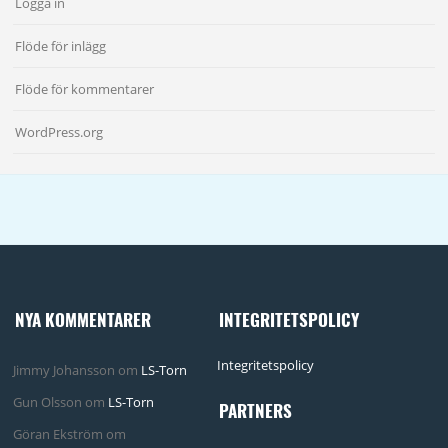
Logga in
Flöde för inlägg
Flöde för kommentarer
WordPress.org
NYA KOMMENTARER
INTEGRITETSPOLICY
Integritetspolicy
Jimmy Johansson
om
LS-Torn
Gun Olsson
om
LS-Torn
PARTNERS
Göran Ekström
om