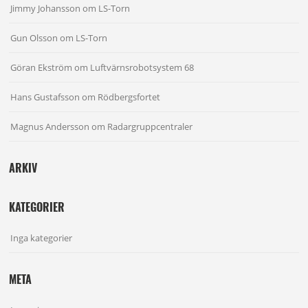
Jimmy Johansson
om
LS-Torn
Gun Olsson
om
LS-Torn
Göran Ekström
om
Luftvärnsrobotsystem 68
Hans Gustafsson
om
Rödbergsfortet
Magnus Andersson
om
Radargruppcentraler
ARKIV
KATEGORIER
Inga kategorier
META