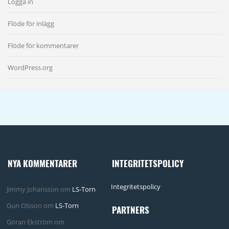
Logga in
Flöde för inlägg
Flöde för kommentarer
WordPress.org
NYA KOMMENTARER
INTEGRITETSPOLICY
Integritetspolicy
Jimmy Johansson
om
LS-Torn
Gun Olsson
om
LS-Torn
PARTNERS
Göran Ekström
om