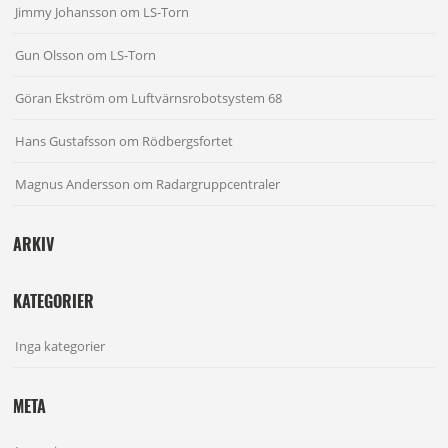
Jimmy Johansson
om
LS-Torn
Gun Olsson
om
LS-Torn
Göran Ekström
om
Luftvärnsrobotsystem 68
Hans Gustafsson
om
Rödbergsfortet
Magnus Andersson
om
Radargruppcentraler
ARKIV
KATEGORIER
Inga kategorier
META