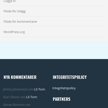
Logga in
Flöde för inlägg
Flöde för kommentarer
WordPress.org
NYA KOMMENTARER
INTEGRITETSPOLICY
Integritetspolicy
Jimmy Johansson
om
LS-Torn
Gun Olsson
om
LS-Torn
PARTNERS
Göran Ekström
om