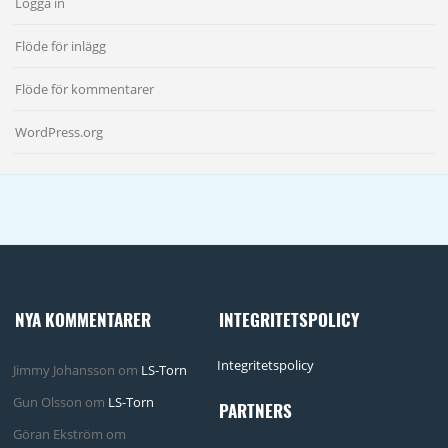
Logga in
Flöde för inlägg
Flöde för kommentarer
WordPress.org
NYA KOMMENTARER
INTEGRITETSPOLICY
Integritetspolicy
Jimmy Johansson
om
LS-Torn
Gun Olsson
om
LS-Torn
PARTNERS
Göran Ekström
om