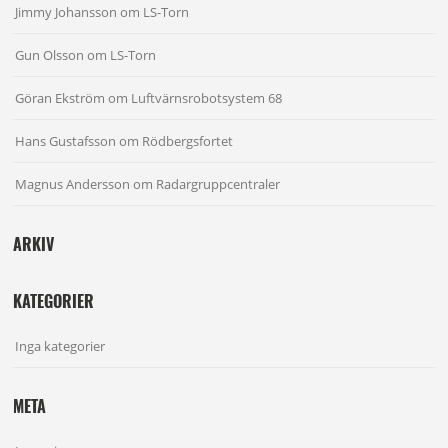
Jimmy Johansson
om
LS-Torn
Gun Olsson
om
LS-Torn
Göran Ekström
om
Luftvärnsrobotsystem 68
Hans Gustafsson
om
Rödbergsfortet
Magnus Andersson
om
Radargruppcentraler
ARKIV
KATEGORIER
Inga kategorier
META