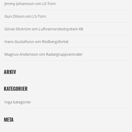
Jimmy Johansson
om
LS-Torn
Gun Olsson
om
LS-Torn
Göran Ekström
om
Luftvärnsrobotsystem 68
Hans Gustafsson
om
Rödbergsfortet
Magnus Andersson
om
Radargruppcentraler
ARKIV
KATEGORIER
Inga kategorier
META