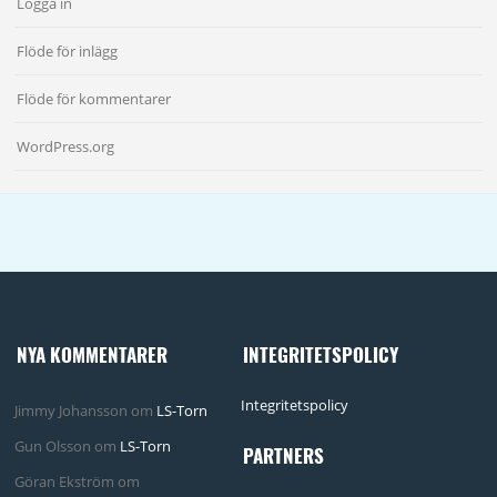
Logga in
Flöde för inlägg
Flöde för kommentarer
WordPress.org
NYA KOMMENTARER
INTEGRITETSPOLICY
Integritetspolicy
Jimmy Johansson
om
LS-Torn
Gun Olsson
om
LS-Torn
PARTNERS
Göran Ekström
om