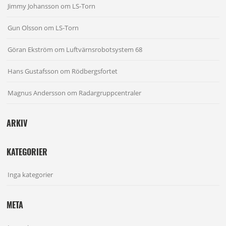
Jimmy Johansson
om
LS-Torn
Gun Olsson
om
LS-Torn
Göran Ekström
om
Luftvärnsrobotsystem 68
Hans Gustafsson
om
Rödbergsfortet
Magnus Andersson
om
Radargruppcentraler
ARKIV
KATEGORIER
Inga kategorier
META