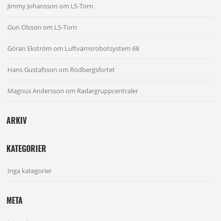
Jimmy Johansson
om
LS-Torn
Gun Olsson
om
LS-Torn
Göran Ekström
om
Luftvärnsrobotsystem 68
Hans Gustafsson
om
Rödbergsfortet
Magnus Andersson
om
Radargruppcentraler
ARKIV
KATEGORIER
Inga kategorier
META