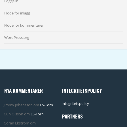
Logga in
Flöde för inlägg
Flöde för kommentarer
WordPress.org
NYA KOMMENTARER
INTEGRITETSPOLICY
Integritetspolicy
Jimmy Johansson
om
LS-Torn
Gun Olsson
om
LS-Torn
PARTNERS
Göran Ekström
om