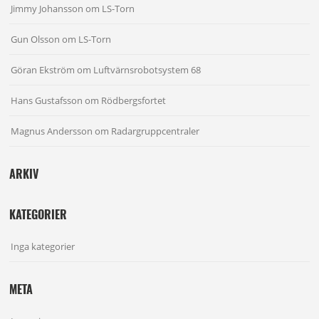
Jimmy Johansson
om
LS-Torn
Gun Olsson
om
LS-Torn
Göran Ekström
om
Luftvärnsrobotsystem 68
Hans Gustafsson
om
Rödbergsfortet
Magnus Andersson
om
Radargruppcentraler
ARKIV
KATEGORIER
Inga kategorier
META