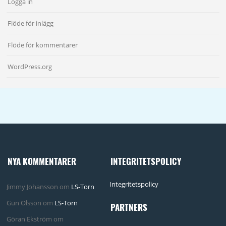
Logga in
Flöde för inlägg
Flöde för kommentarer
WordPress.org
NYA KOMMENTARER
INTEGRITETSPOLICY
Integritetspolicy
Jimmy Johansson
om
LS-Torn
Gun Olsson
om
LS-Torn
PARTNERS
Göran Ekström
om