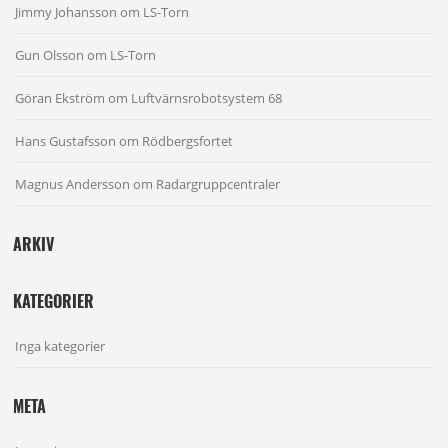
Jimmy Johansson
om
LS-Torn
Gun Olsson
om
LS-Torn
Göran Ekström
om
Luftvärnsrobotsystem 68
Hans Gustafsson
om
Rödbergsfortet
Magnus Andersson
om
Radargruppcentraler
ARKIV
KATEGORIER
Inga kategorier
META