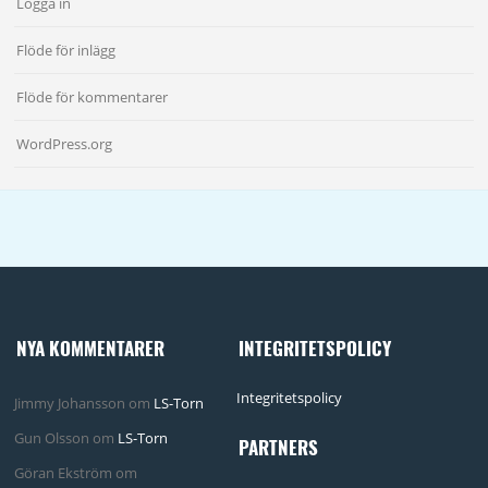
Logga in
Flöde för inlägg
Flöde för kommentarer
WordPress.org
NYA KOMMENTARER
INTEGRITETSPOLICY
Integritetspolicy
Jimmy Johansson
om
LS-Torn
Gun Olsson
om
LS-Torn
PARTNERS
Göran Ekström
om