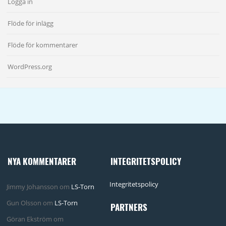
Logga in
Flöde för inlägg
Flöde för kommentarer
WordPress.org
NYA KOMMENTARER
INTEGRITETSPOLICY
Integritetspolicy
Jimmy Johansson
om
LS-Torn
Gun Olsson
om
LS-Torn
PARTNERS
Göran Ekström
om