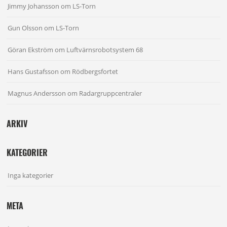
Jimmy Johansson
om
LS-Torn
Gun Olsson
om
LS-Torn
Göran Ekström
om
Luftvärnsrobotsystem 68
Hans Gustafsson
om
Rödbergsfortet
Magnus Andersson
om
Radargruppcentraler
ARKIV
KATEGORIER
Inga kategorier
META