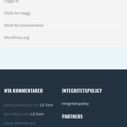
Logga in
Flöde för inlägg
Flöde för kommentarer
WordPress.org
NYA KOMMENTARER
INTEGRITETSPOLICY
Integritetspolicy
Jimmy Johansson
om
LS-Torn
Gun Olsson
om
LS-Torn
PARTNERS
Göran Ekström
om