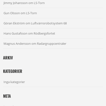
Jimmy Johansson
om
LS-Torn
Gun Olsson
om
LS-Torn
Göran Ekström
om
Luftvärnsrobotsystem 68
Hans Gustafsson
om
Rödbergsfortet
Magnus Andersson
om
Radargruppcentraler
ARKIV
KATEGORIER
Inga kategorier
META