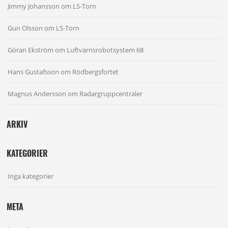
Jimmy Johansson
om
LS-Torn
Gun Olsson
om
LS-Torn
Göran Ekström
om
Luftvärnsrobotsystem 68
Hans Gustafsson
om
Rödbergsfortet
Magnus Andersson
om
Radargruppcentraler
ARKIV
KATEGORIER
Inga kategorier
META