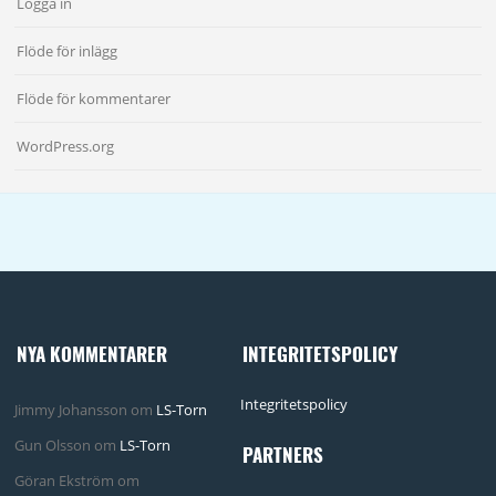
Logga in
Flöde för inlägg
Flöde för kommentarer
WordPress.org
NYA KOMMENTARER
INTEGRITETSPOLICY
Integritetspolicy
Jimmy Johansson
om
LS-Torn
Gun Olsson
om
LS-Torn
PARTNERS
Göran Ekström
om