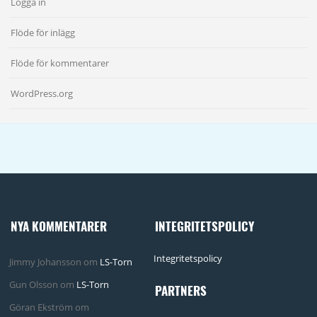
Logga in
Flöde för inlägg
Flöde för kommentarer
WordPress.org
NYA KOMMENTARER
INTEGRITETSPOLICY
Integritetspolicy
Jimmy Johansson
om
LS-Torn
Gun Olsson
om
LS-Torn
PARTNERS
Göran Ekström
om