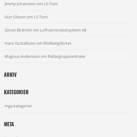
Jimmy Johansson
om
LS-Torn
Gun Olsson
om
LS-Torn
Göran Ekström
om
Luftvärnsrobotsystem 68
Hans Gustafsson
om
Rödbergsfortet
Magnus Andersson
om
Radargruppcentraler
ARKIV
KATEGORIER
Inga kategorier
META