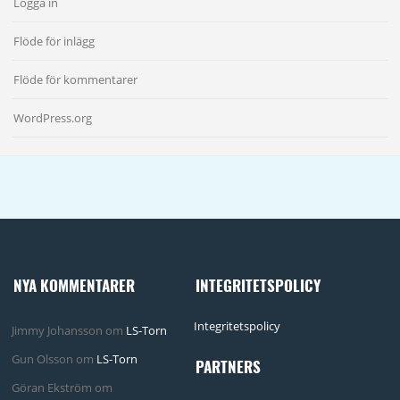
Logga in
Flöde för inlägg
Flöde för kommentarer
WordPress.org
NYA KOMMENTARER
INTEGRITETSPOLICY
Integritetspolicy
Jimmy Johansson
om
LS-Torn
Gun Olsson
om
LS-Torn
PARTNERS
Göran Ekström
om