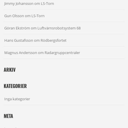
Jimmy Johansson
om
LS-Torn
Gun Olsson
om
LS-Torn
Göran Ekström
om
Luftvärnsrobotsystem 68
Hans Gustafsson
om
Rödbergsfortet
Magnus Andersson
om
Radargruppcentraler
ARKIV
KATEGORIER
Inga kategorier
META