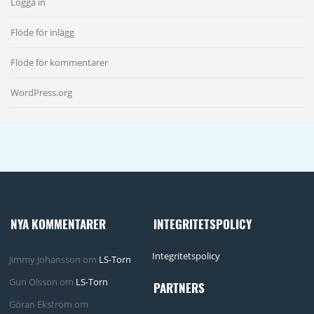
Logga in
Flöde för inlägg
Flöde för kommentarer
WordPress.org
NYA KOMMENTARER
INTEGRITETSPOLICY
Integritetspolicy
Jimmy Johansson
om
LS-Torn
Gun Olsson
om
LS-Torn
PARTNERS
Göran Ekström
om