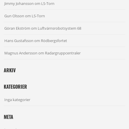
Jimmy Johansson
om
LS-Torn
Gun Olsson
om
LS-Torn
Göran Ekström
om
Luftvärnsrobotsystem 68
Hans Gustafsson
om
Rödbergsfortet
Magnus Andersson
om
Radargruppcentraler
ARKIV
KATEGORIER
Inga kategorier
META