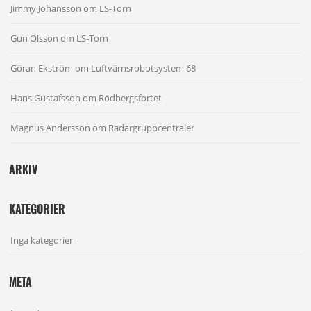
Jimmy Johansson
om
LS-Torn
Gun Olsson
om
LS-Torn
Göran Ekström
om
Luftvärnsrobotsystem 68
Hans Gustafsson
om
Rödbergsfortet
Magnus Andersson
om
Radargruppcentraler
ARKIV
KATEGORIER
Inga kategorier
META