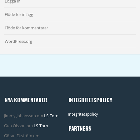
Logga in
Flöde för inlägg
Flöde för kommentarer
WordPress.org
NYA KOMMENTARER
INTEGRITETSPOLICY
Integritetspolicy
Jimmy Johansson
om
LS-Torn
Gun Olsson
om
LS-Torn
PARTNERS
Göran Ekström
om