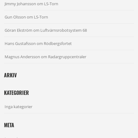
Jimmy Johansson
om
LS-Torn
Gun Olsson
om
LS-Torn
Göran Ekström
om
Luftvärnsrobotsystem 68
Hans Gustafsson
om
Rödbergsfortet
Magnus Andersson
om
Radargruppcentraler
ARKIV
KATEGORIER
Inga kategorier
META