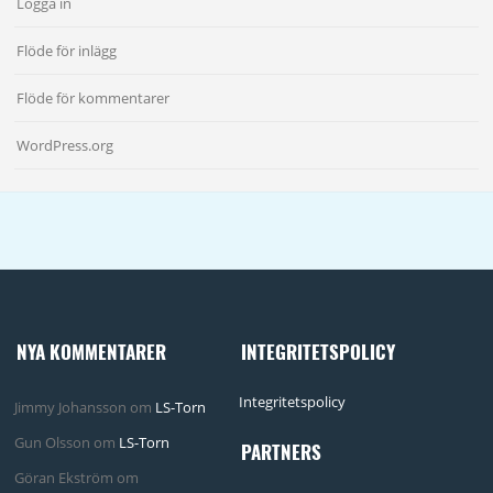
Logga in
Flöde för inlägg
Flöde för kommentarer
WordPress.org
NYA KOMMENTARER
INTEGRITETSPOLICY
Integritetspolicy
Jimmy Johansson
om
LS-Torn
Gun Olsson
om
LS-Torn
PARTNERS
Göran Ekström
om