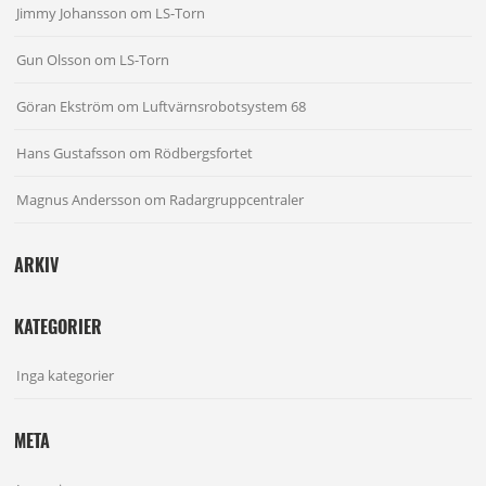
Jimmy Johansson
om
LS-Torn
Gun Olsson
om
LS-Torn
Göran Ekström
om
Luftvärnsrobotsystem 68
Hans Gustafsson
om
Rödbergsfortet
Magnus Andersson
om
Radargruppcentraler
ARKIV
KATEGORIER
Inga kategorier
META