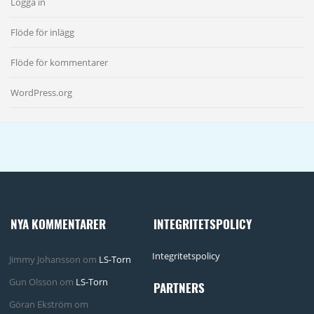
Logga in
Flöde för inlägg
Flöde för kommentarer
WordPress.org
NYA KOMMENTARER
INTEGRITETSPOLICY
Integritetspolicy
Jimmy Johansson
om
LS-Torn
Gun Olsson
om
LS-Torn
PARTNERS
Göran Ekström
om