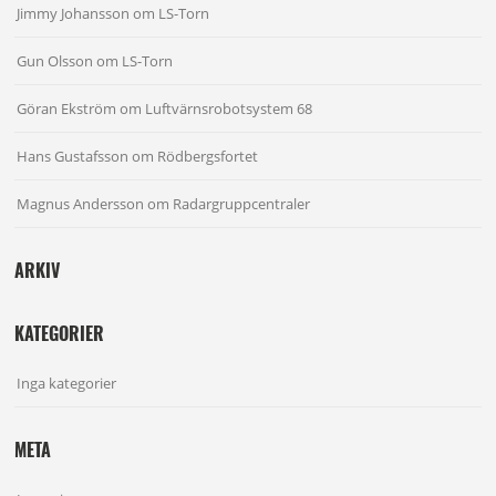
Jimmy Johansson
om
LS-Torn
Gun Olsson
om
LS-Torn
Göran Ekström
om
Luftvärnsrobotsystem 68
Hans Gustafsson
om
Rödbergsfortet
Magnus Andersson
om
Radargruppcentraler
ARKIV
KATEGORIER
Inga kategorier
META