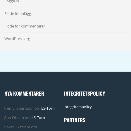
Logga in
Flöde för inlägg
Flöde för kommentarer
WordPress.org
NYA KOMMENTARER
INTEGRITETSPOLICY
Integritetspolicy
Jimmy Johansson
om
LS-Torn
Gun Olsson
om
LS-Torn
PARTNERS
Göran Ekström
om