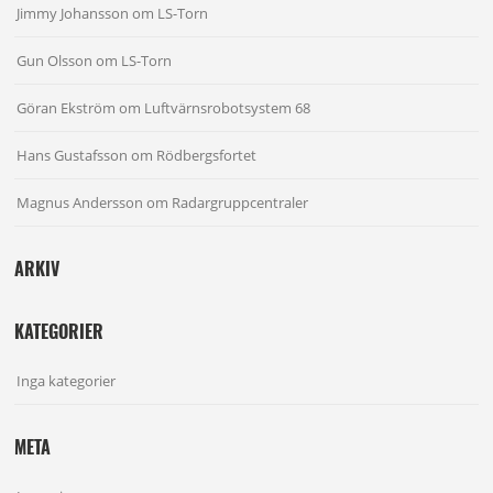
Jimmy Johansson
om
LS-Torn
Gun Olsson
om
LS-Torn
Göran Ekström
om
Luftvärnsrobotsystem 68
Hans Gustafsson
om
Rödbergsfortet
Magnus Andersson
om
Radargruppcentraler
ARKIV
KATEGORIER
Inga kategorier
META