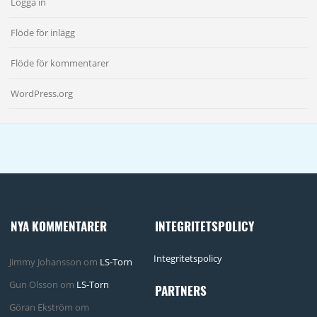
Logga in
Flöde för inlägg
Flöde för kommentarer
WordPress.org
NYA KOMMENTARER
INTEGRITETSPOLICY
Integritetspolicy
Jimmy Johansson
om
LS-Torn
Gun Olsson
om
LS-Torn
PARTNERS
Göran Ekström
om