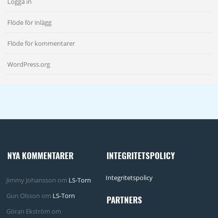
Logga in
Flöde för inlägg
Flöde för kommentarer
WordPress.org
NYA KOMMENTARER
INTEGRITETSPOLICY
Integritetspolicy
Jimmy Johansson
om
LS-Torn
Gun Olsson
om
LS-Torn
PARTNERS
Göran Ekström
om