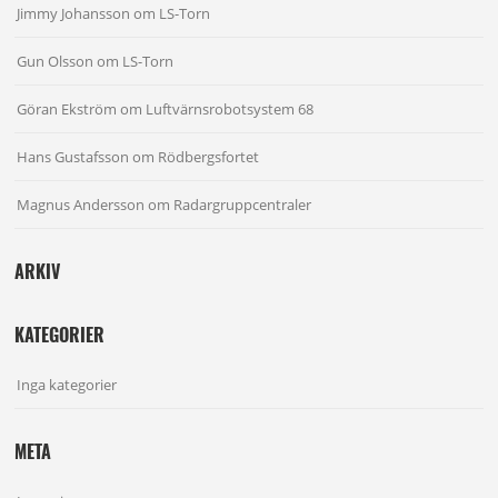
Jimmy Johansson
om
LS-Torn
Gun Olsson
om
LS-Torn
Göran Ekström
om
Luftvärnsrobotsystem 68
Hans Gustafsson
om
Rödbergsfortet
Magnus Andersson
om
Radargruppcentraler
ARKIV
KATEGORIER
Inga kategorier
META