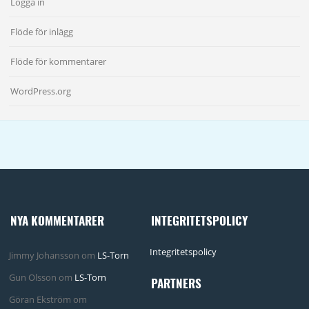
Logga in
Flöde för inlägg
Flöde för kommentarer
WordPress.org
NYA KOMMENTARER
INTEGRITETSPOLICY
Integritetspolicy
Jimmy Johansson
om
LS-Torn
Gun Olsson
om
LS-Torn
PARTNERS
Göran Ekström
om