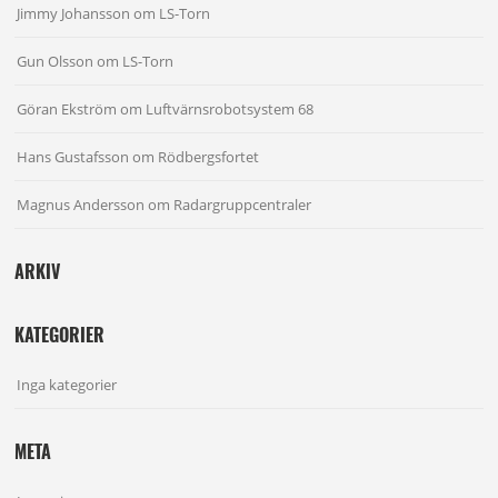
Jimmy Johansson
om
LS-Torn
Gun Olsson
om
LS-Torn
Göran Ekström
om
Luftvärnsrobotsystem 68
Hans Gustafsson
om
Rödbergsfortet
Magnus Andersson
om
Radargruppcentraler
ARKIV
KATEGORIER
Inga kategorier
META