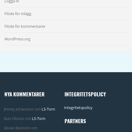
Logga in
Flöde för inlägg
Flöde för kommentarer
WordPress.org
NYA KOMMENTARER
INTEGRITETSPOLICY
Integritetspolicy
Jimmy Johansson
om
LS-Torn
Gun Olsson
om
LS-Torn
PARTNERS
Göran Ekström
om