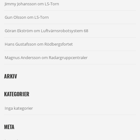
Jimmy Johansson
om
LS-Torn
Gun Olsson
om
LS-Torn
Göran Ekström
om
Luftvärnsrobotsystem 68
Hans Gustafsson
om
Rödbergsfortet
Magnus Andersson
om
Radargruppcentraler
ARKIV
KATEGORIER
Inga kategorier
META