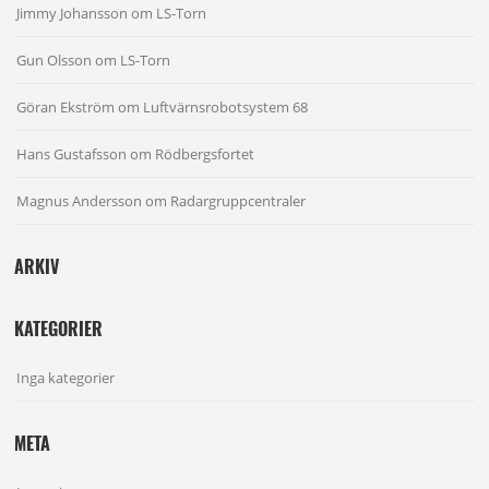
Jimmy Johansson
om
LS-Torn
Gun Olsson
om
LS-Torn
Göran Ekström
om
Luftvärnsrobotsystem 68
Hans Gustafsson
om
Rödbergsfortet
Magnus Andersson
om
Radargruppcentraler
ARKIV
KATEGORIER
Inga kategorier
META