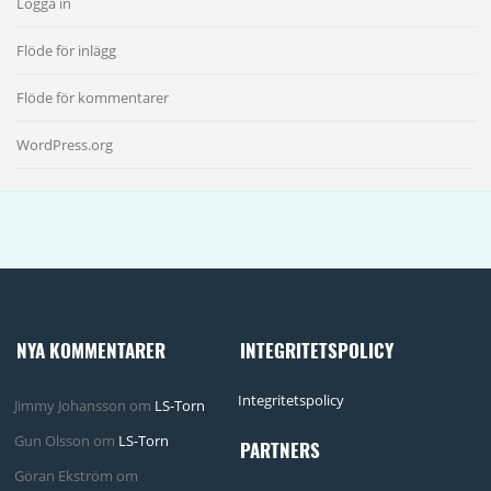
Logga in
Flöde för inlägg
Flöde för kommentarer
WordPress.org
NYA KOMMENTARER
INTEGRITETSPOLICY
Integritetspolicy
Jimmy Johansson
om
LS-Torn
Gun Olsson
om
LS-Torn
PARTNERS
Göran Ekström
om