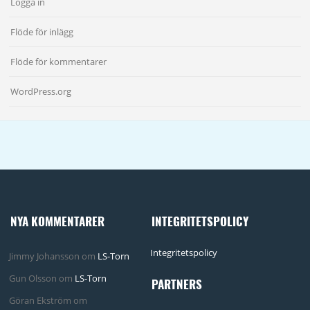
Logga in
Flöde för inlägg
Flöde för kommentarer
WordPress.org
NYA KOMMENTARER
INTEGRITETSPOLICY
Integritetspolicy
Jimmy Johansson
om
LS-Torn
Gun Olsson
om
LS-Torn
PARTNERS
Göran Ekström
om