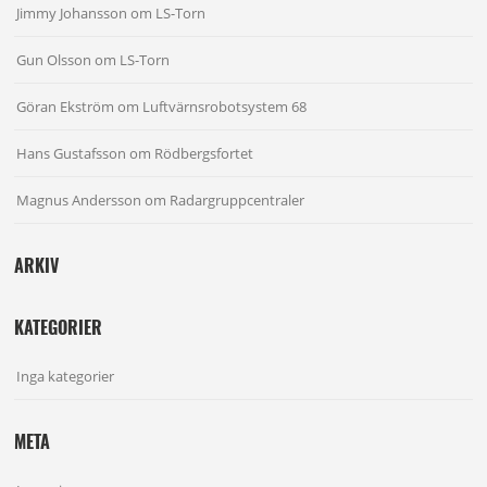
Jimmy Johansson
om
LS-Torn
Gun Olsson
om
LS-Torn
Göran Ekström
om
Luftvärnsrobotsystem 68
Hans Gustafsson
om
Rödbergsfortet
Magnus Andersson
om
Radargruppcentraler
ARKIV
KATEGORIER
Inga kategorier
META