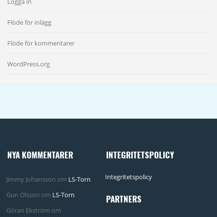
Logga in
Flöde för inlägg
Flöde för kommentarer
WordPress.org
NYA KOMMENTARER
INTEGRITETSPOLICY
Integritetspolicy
Jimmy Johansson
om
LS-Torn
Gun Olsson
om
LS-Torn
PARTNERS
Göran Ekström
om