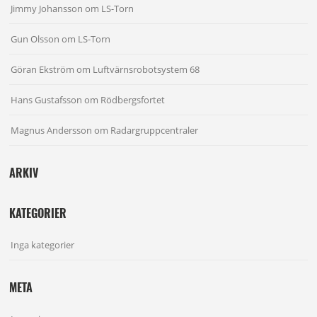
Jimmy Johansson
om
LS-Torn
Gun Olsson
om
LS-Torn
Göran Ekström
om
Luftvärnsrobotsystem 68
Hans Gustafsson
om
Rödbergsfortet
Magnus Andersson
om
Radargruppcentraler
ARKIV
KATEGORIER
Inga kategorier
META