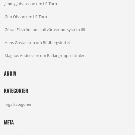
Jimmy Johansson
om
LS-Torn
Gun Olsson
om
LS-Torn
Göran Ekström
om
Luftvärnsrobotsystem 68
Hans Gustafsson
om
Rödbergsfortet
Magnus Andersson
om
Radargruppcentraler
ARKIV
KATEGORIER
Inga kategorier
META