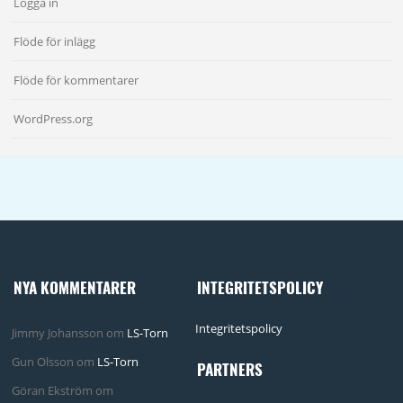
Logga in
Flöde för inlägg
Flöde för kommentarer
WordPress.org
NYA KOMMENTARER
INTEGRITETSPOLICY
Integritetspolicy
Jimmy Johansson
om
LS-Torn
Gun Olsson
om
LS-Torn
PARTNERS
Göran Ekström
om