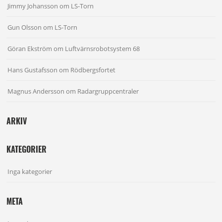
Jimmy Johansson
om
LS-Torn
Gun Olsson
om
LS-Torn
Göran Ekström
om
Luftvärnsrobotsystem 68
Hans Gustafsson
om
Rödbergsfortet
Magnus Andersson
om
Radargruppcentraler
ARKIV
KATEGORIER
Inga kategorier
META