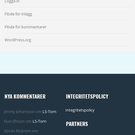
Logga in
Flöde för inlägg
Flöde för kommentarer
WordPress.org
NYA KOMMENTARER
INTEGRITETSPOLICY
Integritetspolicy
Jimmy Johansson
om
LS-Torn
Gun Olsson
om
LS-Torn
PARTNERS
Göran Ekström
om