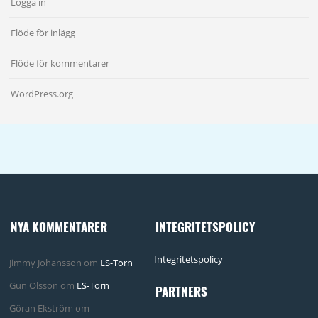
Logga in
Flöde för inlägg
Flöde för kommentarer
WordPress.org
NYA KOMMENTARER
INTEGRITETSPOLICY
Integritetspolicy
Jimmy Johansson
om
LS-Torn
Gun Olsson
om
LS-Torn
PARTNERS
Göran Ekström
om