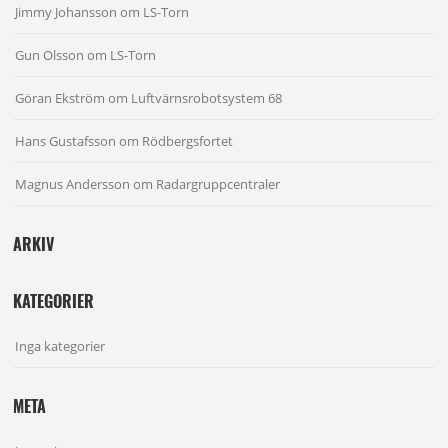
Jimmy Johansson
om
LS-Torn
Gun Olsson
om
LS-Torn
Göran Ekström
om
Luftvärnsrobotsystem 68
Hans Gustafsson
om
Rödbergsfortet
Magnus Andersson
om
Radargruppcentraler
ARKIV
KATEGORIER
Inga kategorier
META