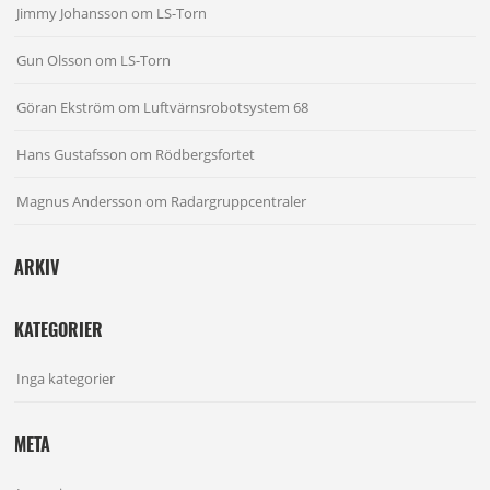
Jimmy Johansson
om
LS-Torn
Gun Olsson
om
LS-Torn
Göran Ekström
om
Luftvärnsrobotsystem 68
Hans Gustafsson
om
Rödbergsfortet
Magnus Andersson
om
Radargruppcentraler
ARKIV
KATEGORIER
Inga kategorier
META