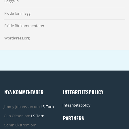
Logga in
Flöde för inlägg
Flöde för kommentarer
WordPress.org
NYA KOMMENTARER
INTEGRITETSPOLICY
Integritetspolicy
Jimmy Johansson
om
LS-Torn
Gun Olsson
om
LS-Torn
PARTNERS
Göran Ekström
om