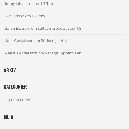
Jimmy Johansson
om
LS-Torn
Gun Olsson
om
LS-Torn
Göran Ekström
om
Luftvärnsrobotsystem 68
Hans Gustafsson
om
Rödbergsfortet
Magnus Andersson
om
Radargruppcentraler
ARKIV
KATEGORIER
Inga kategorier
META