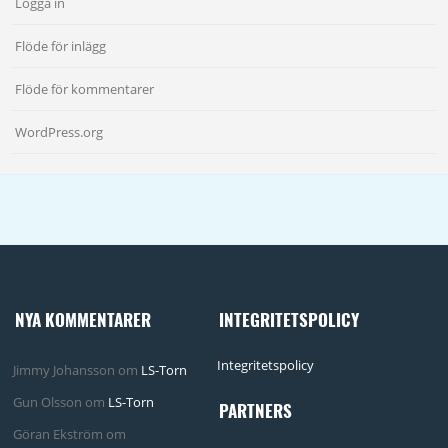
Logga in
Flöde för inlägg
Flöde för kommentarer
WordPress.org
NYA KOMMENTARER
INTEGRITETSPOLICY
Integritetspolicy
Jimmy Johansson
om
LS-Torn
Gun Olsson
om
LS-Torn
PARTNERS
Göran Ekström
om