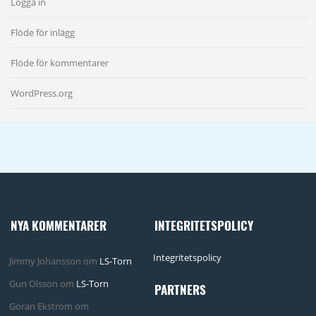
Logga in
Flöde för inlägg
Flöde för kommentarer
WordPress.org
NYA KOMMENTARER
INTEGRITETSPOLICY
Integritetspolicy
Jimmy Johansson
om
LS-Torn
Gun Olsson
om
LS-Torn
PARTNERS
Göran Ekström
om