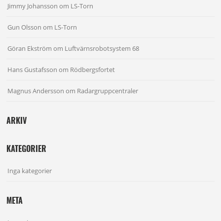
Jimmy Johansson
om
LS-Torn
Gun Olsson
om
LS-Torn
Göran Ekström
om
Luftvärnsrobotsystem 68
Hans Gustafsson
om
Rödbergsfortet
Magnus Andersson
om
Radargruppcentraler
ARKIV
KATEGORIER
Inga kategorier
META