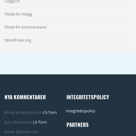
Logga in
Flöde för inlägg
Flöde för kommentarer
WordPress.org
NYA KOMMENTARER
INTEGRITETSPOLICY
Integritetspolicy
Jimmy Johansson
om
LS-Torn
Gun Olsson
om
LS-Torn
PARTNERS
Göran Ekström
om