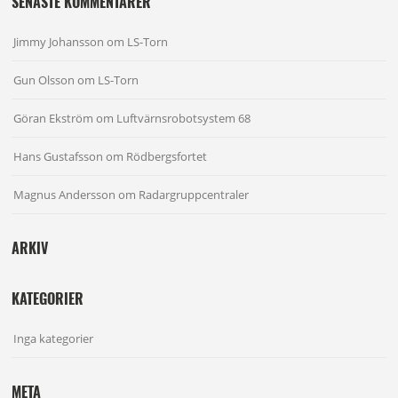
SENASTE KOMMENTARER
Jimmy Johansson
om
LS-Torn
Gun Olsson
om
LS-Torn
Göran Ekström
om
Luftvärnsrobotsystem 68
Hans Gustafsson
om
Rödbergsfortet
Magnus Andersson
om
Radargruppcentraler
ARKIV
KATEGORIER
Inga kategorier
META