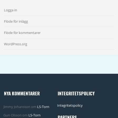
Logga in
Flöde för inlägg
Flöde för kommentarer
WordPress.org
NYA KOMMENTARER
INTEGRITETSPOLICY
Integritetspolicy
Jimmy Johansson
om
LS-Torn
Gun Olsson
om
LS-Torn
PARTNERS