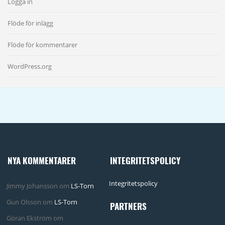
Logga in
Flöde för inlägg
Flöde för kommentarer
WordPress.org
NYA KOMMENTARER
INTEGRITETSPOLICY
Integritetspolicy
Jimmy Johansson
om
LS-Torn
Gun Olsson
om
LS-Torn
PARTNERS
Göran Ekström
om