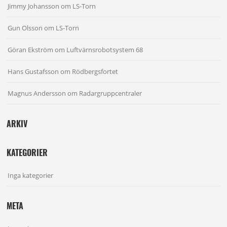
Jimmy Johansson
om
LS-Torn
Gun Olsson
om
LS-Torn
Göran Ekström
om
Luftvärnsrobotsystem 68
Hans Gustafsson
om
Rödbergsfortet
Magnus Andersson
om
Radargruppcentraler
ARKIV
KATEGORIER
Inga kategorier
META