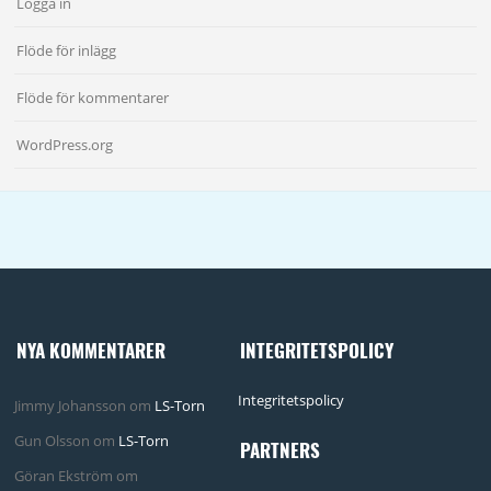
Logga in
Flöde för inlägg
Flöde för kommentarer
WordPress.org
NYA KOMMENTARER
INTEGRITETSPOLICY
Integritetspolicy
Jimmy Johansson
om
LS-Torn
Gun Olsson
om
LS-Torn
PARTNERS
Göran Ekström
om