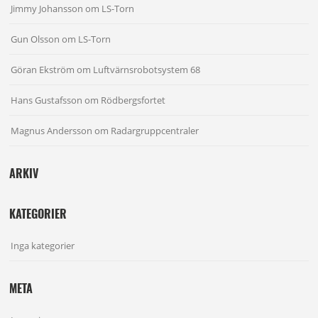
Jimmy Johansson
om
LS-Torn
Gun Olsson
om
LS-Torn
Göran Ekström
om
Luftvärnsrobotsystem 68
Hans Gustafsson
om
Rödbergsfortet
Magnus Andersson
om
Radargruppcentraler
ARKIV
KATEGORIER
Inga kategorier
META