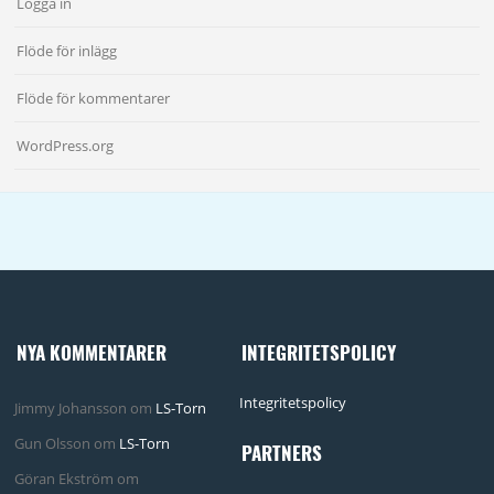
Logga in
Flöde för inlägg
Flöde för kommentarer
WordPress.org
NYA KOMMENTARER
INTEGRITETSPOLICY
Integritetspolicy
Jimmy Johansson
om
LS-Torn
Gun Olsson
om
LS-Torn
PARTNERS
Göran Ekström
om