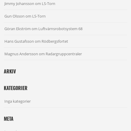
Jimmy Johansson
om
LS-Torn
Gun Olsson
om
LS-Torn
Göran Ekström
om
Luftvärnsrobotsystem 68
Hans Gustafsson
om
Rödbergsfortet
Magnus Andersson
om
Radargruppcentraler
ARKIV
KATEGORIER
Inga kategorier
META