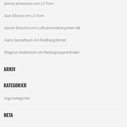
Jimmy Johansson
om
LS-Torn
Gun Olsson
om
LS-Torn
Göran Ekström
om
Luftvärnsrobotsystem 68
Hans Gustafsson
om
Rödbergsfortet
Magnus Andersson
om
Radargruppcentraler
ARKIV
KATEGORIER
Inga kategorier
META