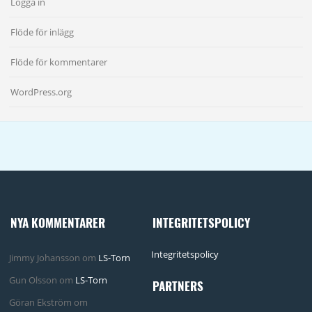
Logga in
Flöde för inlägg
Flöde för kommentarer
WordPress.org
NYA KOMMENTARER
INTEGRITETSPOLICY
Integritetspolicy
Jimmy Johansson
om
LS-Torn
Gun Olsson
om
LS-Torn
PARTNERS
Göran Ekström
om