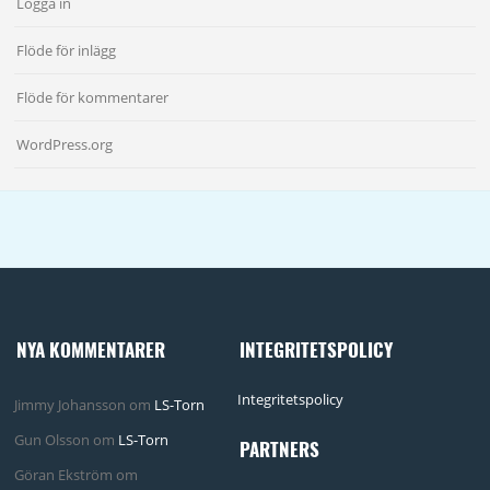
Logga in
Flöde för inlägg
Flöde för kommentarer
WordPress.org
NYA KOMMENTARER
INTEGRITETSPOLICY
Integritetspolicy
Jimmy Johansson
om
LS-Torn
Gun Olsson
om
LS-Torn
PARTNERS
Göran Ekström
om