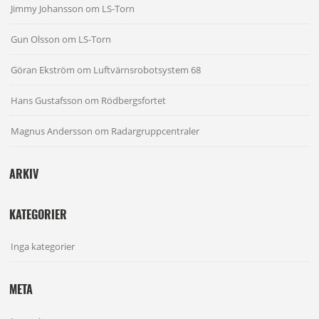
Jimmy Johansson
om
LS-Torn
Gun Olsson
om
LS-Torn
Göran Ekström
om
Luftvärnsrobotsystem 68
Hans Gustafsson
om
Rödbergsfortet
Magnus Andersson
om
Radargruppcentraler
ARKIV
KATEGORIER
Inga kategorier
META