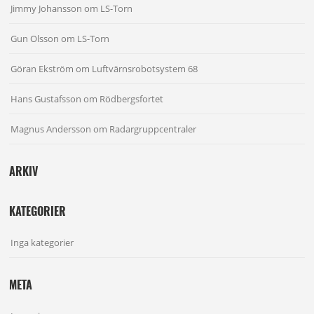
Jimmy Johansson
om
LS-Torn
Gun Olsson
om
LS-Torn
Göran Ekström
om
Luftvärnsrobotsystem 68
Hans Gustafsson
om
Rödbergsfortet
Magnus Andersson
om
Radargruppcentraler
ARKIV
KATEGORIER
Inga kategorier
META