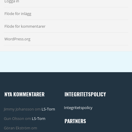
Logga in
Flöde för inlägg
Flöde för kommentarer
WordPress.org
NYA KOMMENTARER
INTEGRITETSPOLICY
Integritetspolicy
Jimmy Johansson
om
LS-Torn
Gun Olsson
om
LS-Torn
PARTNERS
Göran Ekström
om