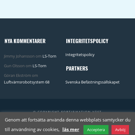
NYA KOMMENTARER
INTEGRITETSPOLICY
Integritetspolicy
Jimmy Johansson
om
LS-Torn
Gun Olsson
om
LS-Torn
PARTNERS
Göran Ekström
om
Luftvärnsrobotsystem 68
Svenska Befästningssällskapet
© COPYRIGHT FORTIFIKATION-VÄST
Genom att fortsätta använda denna webbplats samtycker du
till användning av cookies,
läs mer
Acceptera
Avböj