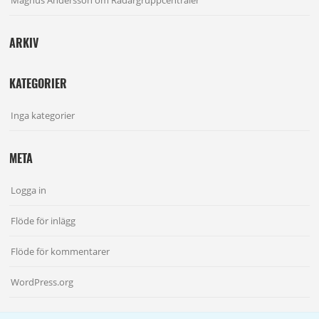
Magnus Andersson
om
Radargruppcentraler
ARKIV
KATEGORIER
Inga kategorier
META
Logga in
Flöde för inlägg
Flöde för kommentarer
WordPress.org